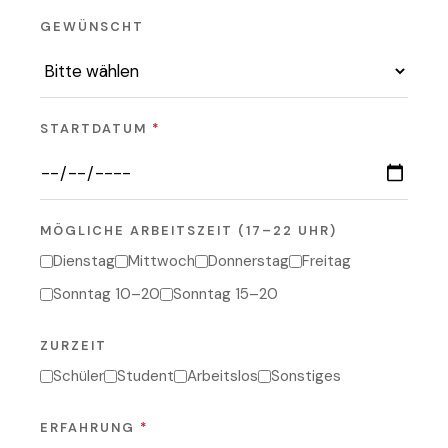
GEWÜNSCHT
STARTDATUM
*
MÖGLICHE ARBEITSZEIT (17–22 UHR)
Dienstag
Mittwoch
Donnerstag
Freitag
Sonntag 10–20
Sonntag 15–20
ZURZEIT
Schüler
Student
Arbeitslos
Sonstiges
ERFAHRUNG
*